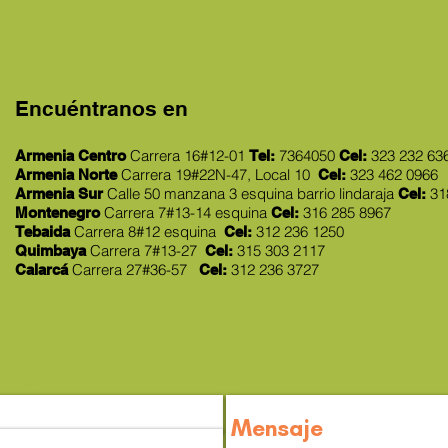
Encuéntranos en
Carrera 16#12-01
7364050
323 232 63
Armenia Centro
Tel:
Cel:
Carrera 19#22N-47, Local 10
323 462 0966
Armenia Norte
Cel:
Calle 50 manzana 3 esquina
barrio lindaraja
31
Armenia Sur
Cel:
Carrera 7#13-14 esquina
316 285 8967
Montenegro
Cel:
Carrera 8#12 esquina
312 236 1250
Tebaida
Cel:
Carrera 7#13-27
315 303 2117
Quimbaya
Cel:
Carrera 27#36-57
312 236 3727
Calarcá
Cel:
 sugerencias