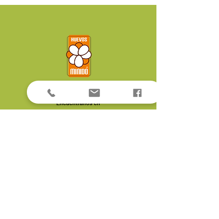
Encuéntranos en
Armenia Centro
Carrera 16#12-01
Tel:
7364050
Cel:
323 232 6364
Armenia Norte
Carrera 19#22N-47, Local 10
Cel:
323 462 0966
Armenia Sur
Calle 50 manzana 3 esquina
barrio lindaraja
Cel:
318 803 1393
Montenegro
Carrera 7#13-14 esquina
Cel:
316 285 8967
Tebaida
Carrera 8#12 esquina
Cel:
312 236 1250
Quimbaya
Carrera 7#13-27
Cel:
315 303 2117
Calarcá
Carrera 27#36-57
Cel:
312 236 3727
Comentarios y sugerencias