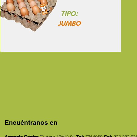
Encuéntranos en
Carrera 16#12-01
7364050
323 232 63
Armenia Centro
Tel:
Cel: