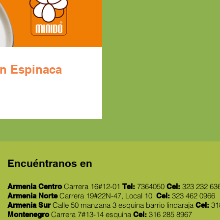
n Espinaca
Encuéntranos en
Carrera 16#12-01
7364050
323 232 63
Armenia Centro
Tel:
Cel:
Carrera 19#22N-47, Local 10
323 462 0966
Armenia Norte
Cel:
Calle 50 manzana 3 esquina
barrio lindaraja
31
Armenia Sur
Cel:
Carrera 7#13-14 esquina
316 285 8967
Montenegro
Cel: